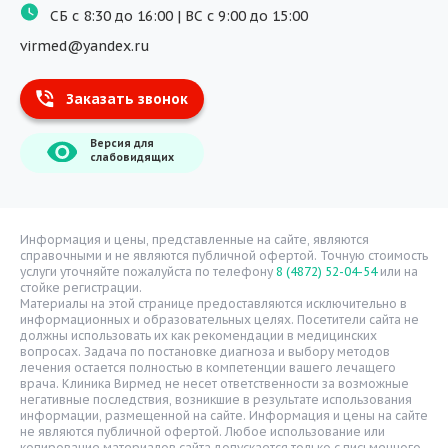
СБ с 8:30 до 16:00 | ВС с 9:00 до 15:00
Массаж
virmed@yandex.ru
Тест на хеликобактер
Заказать звонок
Информация
Версия для
О компании
слабовидящих
Врачи
Уголок потребителя
Расписание врачей
Информация и цены, представленные на сайте, являются
справочными и не являются публичной офертой. Точную стоимость
Надзорные органы
услуги уточняйте пожалуйста по телефону
8 (4872) 52-04-54
или на
стойке регистрации.
Статьи
Материалы на этой странице предоставляются исключительно в
информационных и образовательных целях. Посетители сайта не
Вопрос-ответ
должны использовать их как рекомендации в медицинских
вопросах. Задача по постановке диагноза и выбору методов
Видео
лечения остается полностью в компетенции вашего лечащего
врача. Клиника Вирмед не несет ответственности за возможные
Вакансии
негативные последствия, возникшие в результате использования
информации, размещенной на сайте. Информация и цены на сайте
Карта сайта
не являются публичной офертой. Любое использование или
копирование материалов сайта допускается только с письменного