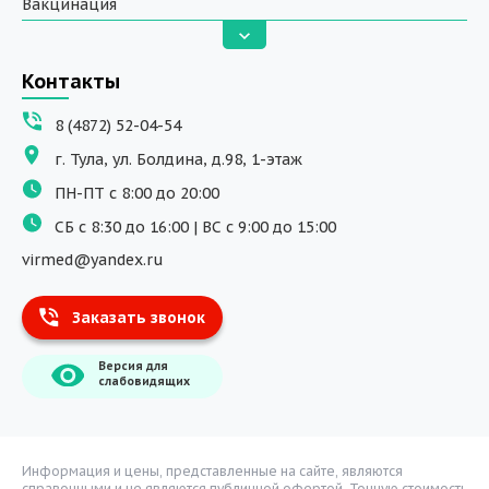
Вакцинация
Анализы
Вызов на дом
Контакты
ДНК исследования
8 (4872) 52-04-54
Программы обучения
г. Тула, ул. Болдина, д.98, 1-этаж
Физиотерапия
ПН-ПТ с 8:00 до 20:00
ДМС
СБ с 8:30 до 16:00 | ВС с 9:00 до 15:00
Массаж
virmed@yandex.ru
Тест на хеликобактер
Заказать звонок
Информация
Версия для
О компании
слабовидящих
Врачи
Уголок потребителя
Расписание врачей
Информация и цены, представленные на сайте, являются
справочными и не являются публичной офертой. Точную стоимость