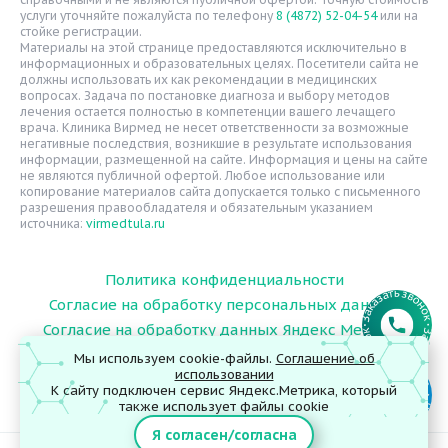
Надзорные органы
услуги уточняйте пожалуйста по телефону
8 (4872) 52-04-54
или на
стойке регистрации.
Статьи
Материалы на этой странице предоставляются исключительно в
информационных и образовательных целях. Посетители сайта не
Вопрос-ответ
должны использовать их как рекомендации в медицинских
вопросах. Задача по постановке диагноза и выбору методов
Видео
лечения остается полностью в компетенции вашего лечащего
врача. Клиника Вирмед не несет ответственности за возможные
Вакансии
негативные последствия, возникшие в результате использования
информации, размещенной на сайте. Информация и цены на сайте
Карта сайта
не являются публичной офертой. Любое использование или
Контакты
копирование материалов сайта допускается только с письменного
разрешения правообладателя и обязательным указанием
источника:
virmedtula.ru
Политика конфиденциальности
Согласие на обработку персональных данных
Согласие на обработку данных Яндекс Метрика
Мы используем cookie-файлы.
Соглашение об
использовании
К сайту подключен сервис Яндекс.Метрика, который
© 2026 ООО "Поликлиника Вирмед"
также использует файлы cookie
Я согласен/согласна