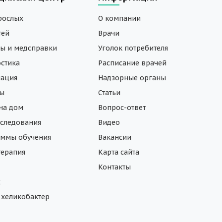
рослых
О компании
тей
Врачи
ы и медсправки
Уголок потребителя
стика
Расписание врачей
нация
Надзорные органы
зы
Статьи
на дом
Вопрос-ответ
следования
Видео
ммы обучения
Вакансии
ерапия
Карта сайта
Контакты
ж
а хеликобактер