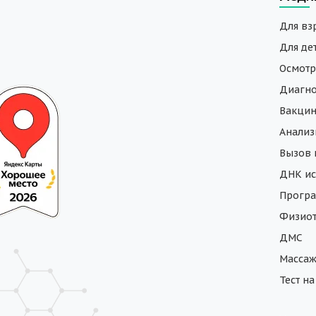
Для вз
Для де
Осмотр
Диагно
Вакци
Анали
Вызов 
ДНК ис
Програ
Физиот
ДМС
Масса
Тест н