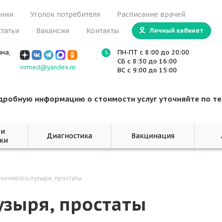
ании
Уголок потребителя
Расписание врачей
Статьи
Вакансии
Контакты
Личный кабинет
ина,
ПН-ПТ с 8:00 до 20:00
СБ с 8:30 до 16:00
virmed@yandex.ru
ВС с 9:00 до 15:00
дробную информацию о стоимости услуг уточняйте по т
 и
Диагностика
Вакцинация
ки
 мочевого пузыря, простаты
узыря, простаты