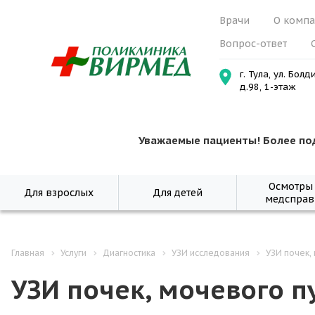
Врачи
О комп
Вопрос-ответ
г. Тула, ул. Болд
д.98, 1-этаж
Уважаемые пациенты! Более по
Осмотры
Для взрослых
Для детей
медсправ
Главная
Услуги
Диагностика
УЗИ исследования
УЗИ почек,
УЗИ почек, мочевого п