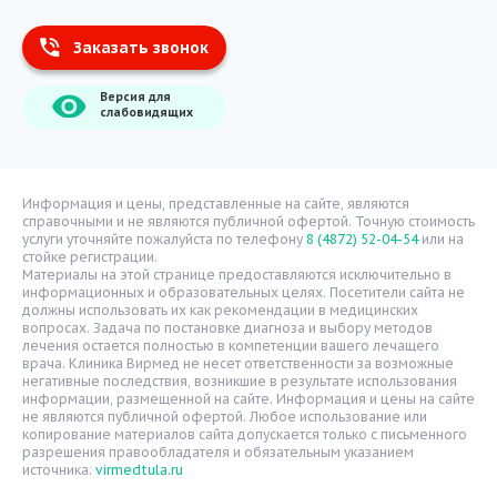
Заказать звонок
Информация
Версия для
О компании
слабовидящих
Врачи
Уголок потребителя
Расписание врачей
Информация и цены, представленные на сайте, являются
справочными и не являются публичной офертой. Точную стоимость
Надзорные органы
услуги уточняйте пожалуйста по телефону
8 (4872) 52-04-54
или на
стойке регистрации.
Статьи
Материалы на этой странице предоставляются исключительно в
информационных и образовательных целях. Посетители сайта не
Вопрос-ответ
должны использовать их как рекомендации в медицинских
вопросах. Задача по постановке диагноза и выбору методов
Видео
лечения остается полностью в компетенции вашего лечащего
врача. Клиника Вирмед не несет ответственности за возможные
Вакансии
негативные последствия, возникшие в результате использования
информации, размещенной на сайте. Информация и цены на сайте
Карта сайта
не являются публичной офертой. Любое использование или
Контакты
копирование материалов сайта допускается только с письменного
разрешения правообладателя и обязательным указанием
источника:
virmedtula.ru