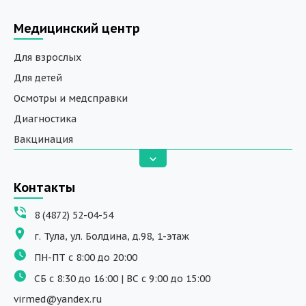
Медицинский центр
Для взрослых
Для детей
Осмотры и медсправки
Диагностика
Вакцинация
Анализы
Вызов на дом
Контакты
ДНК исследования
8 (4872) 52-04-54
Программы обучения
г. Тула, ул. Болдина, д.98, 1-этаж
Физиотерапия
ПН-ПТ с 8:00 до 20:00
ДМС
СБ с 8:30 до 16:00 | ВС с 9:00 до 15:00
Массаж
virmed@yandex.ru
Тест на хеликобактер