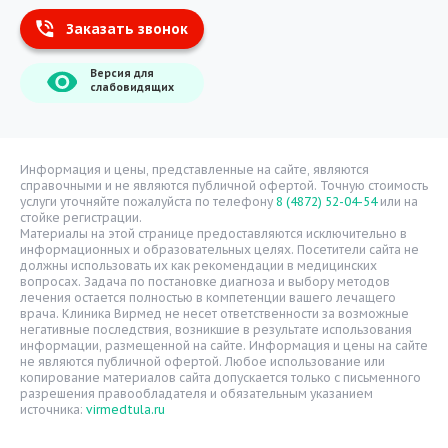
Заказать звонок
Информация
Версия для
О компании
слабовидящих
Врачи
Уголок потребителя
Расписание врачей
Информация и цены, представленные на сайте, являются
справочными и не являются публичной офертой. Точную стоимость
Надзорные органы
услуги уточняйте пожалуйста по телефону
8 (4872) 52-04-54
или на
стойке регистрации.
Статьи
Материалы на этой странице предоставляются исключительно в
информационных и образовательных целях. Посетители сайта не
Вопрос-ответ
должны использовать их как рекомендации в медицинских
вопросах. Задача по постановке диагноза и выбору методов
Видео
лечения остается полностью в компетенции вашего лечащего
врача. Клиника Вирмед не несет ответственности за возможные
Вакансии
негативные последствия, возникшие в результате использования
информации, размещенной на сайте. Информация и цены на сайте
Карта сайта
не являются публичной офертой. Любое использование или
Контакты
копирование материалов сайта допускается только с письменного
разрешения правообладателя и обязательным указанием
источника:
virmedtula.ru