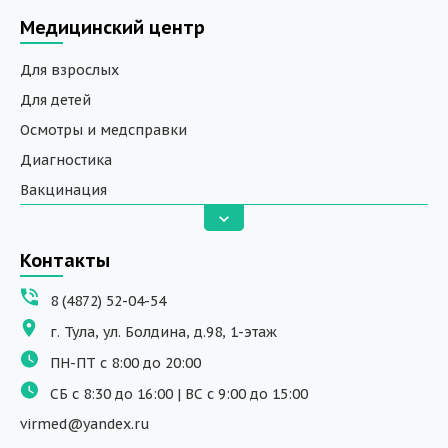
Медицинский центр
Для взрослых
Для детей
Осмотры и медсправки
Диагностика
Вакцинация
Анализы
Вызов на дом
Контакты
ДНК исследования
8 (4872) 52-04-54
Программы обучения
г. Тула, ул. Болдина, д.98, 1-этаж
Физиотерапия
ПН-ПТ с 8:00 до 20:00
ДМС
СБ с 8:30 до 16:00 | ВС с 9:00 до 15:00
Массаж
virmed@yandex.ru
Тест на хеликобактер