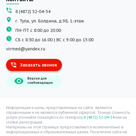
ДНК исследования
8 (4872) 52-04-54
Программы обучения
г. Тула, ул. Болдина, д.98, 1-этаж
Физиотерапия
ПН-ПТ с 8:00 до 20:00
ДМС
СБ с 8:30 до 16:00 | ВС с 9:00 до 15:00
Массаж
virmed@yandex.ru
Тест на хеликобактер
Заказать звонок
Информация
Версия для
О компании
слабовидящих
Врачи
Уголок потребителя
Расписание врачей
Информация и цены, представленные на сайте, являются
справочными и не являются публичной офертой. Точную стоимость
Надзорные органы
услуги уточняйте пожалуйста по телефону
8 (4872) 52-04-54
или на
стойке регистрации.
Статьи
Материалы на этой странице предоставляются исключительно в
информационных и образовательных целях. Посетители сайта не
Вопрос-ответ