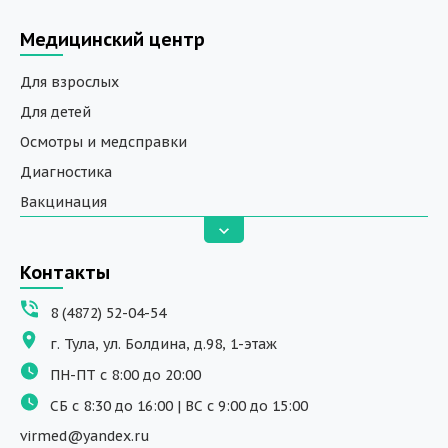
Медицинский центр
Для взрослых
Для детей
Осмотры и медсправки
Диагностика
Вакцинация
Анализы
Вызов на дом
Контакты
ДНК исследования
8 (4872) 52-04-54
Программы обучения
г. Тула, ул. Болдина, д.98, 1-этаж
Физиотерапия
ПН-ПТ с 8:00 до 20:00
ДМС
СБ с 8:30 до 16:00 | ВС с 9:00 до 15:00
Массаж
virmed@yandex.ru
Тест на хеликобактер