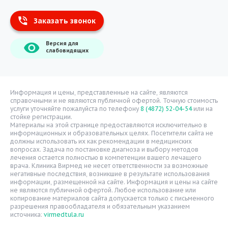
Заказать звонок
Информация
Версия для
О компании
слабовидящих
Врачи
Уголок потребителя
Расписание врачей
Информация и цены, представленные на сайте, являются
справочными и не являются публичной офертой. Точную стоимость
Надзорные органы
услуги уточняйте пожалуйста по телефону
8 (4872) 52-04-54
или на
стойке регистрации.
Статьи
Материалы на этой странице предоставляются исключительно в
информационных и образовательных целях. Посетители сайта не
Вопрос-ответ
должны использовать их как рекомендации в медицинских
вопросах. Задача по постановке диагноза и выбору методов
Видео
лечения остается полностью в компетенции вашего лечащего
врача. Клиника Вирмед не несет ответственности за возможные
Вакансии
негативные последствия, возникшие в результате использования
информации, размещенной на сайте. Информация и цены на сайте
Карта сайта
не являются публичной офертой. Любое использование или
Контакты
копирование материалов сайта допускается только с письменного
разрешения правообладателя и обязательным указанием
источника:
virmedtula.ru