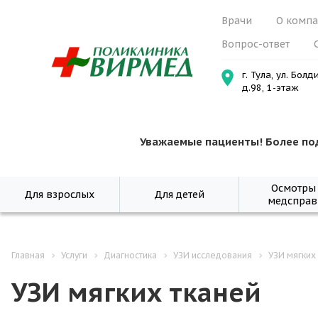
Врачи
О комп
Вопрос-ответ
г. Тула, ул. Болд
д.98, 1-этаж
Уважаемые пациенты! Более по
Осмотры
Для взрослых
Для детей
медсправ
Главная
Услуги
Диагностика
УЗИ исследования
УЗИ мягких
УЗИ мягких тканей