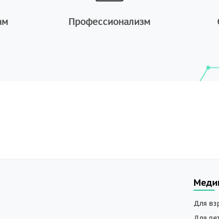
ам
Профессионализм
Меди
Для вз
Для де