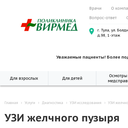
Врачи
О комп
Вопрос-ответ
г. Тула, ул. Болд
д.98, 1-этаж
Уважаемые пациенты! Более по
Осмотры
Для взрослых
Для детей
медсправ
Главная
Услуги
Диагностика
УЗИ исследования
УЗИ желчно
УЗИ желчного пузыря