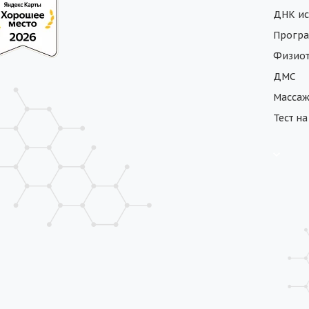
ДНК ис
Програ
Физиот
ДМС
Масса
Тест н