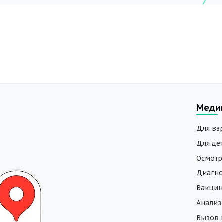
Меди
Для вз
Для де
Осмотр
Диагно
Вакци
Анали
Вызов 