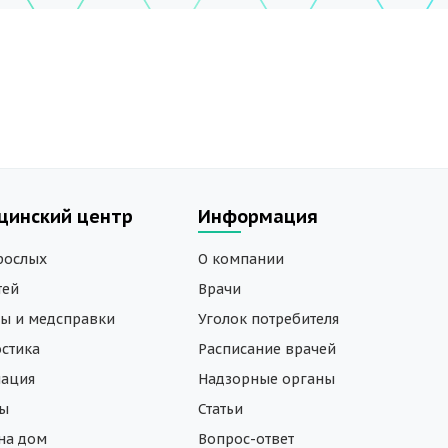
цинский центр
Информация
рослых
О компании
тей
Врачи
ы и медсправки
Уголок потребителя
стика
Расписание врачей
нация
Надзорные органы
зы
Статьи
на дом
Вопрос-ответ