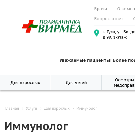
Врачи
О комп
Вопрос-ответ
г. Тула, ул. Болд
д.98, 1-этаж
Уважаемые пациенты! Более по
Осмотры
Для взрослых
Для детей
медсправ
Главная
Услуги
Для взрослых
Иммунолог
Иммунолог