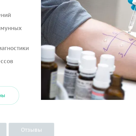
ений
иммунных
иагностики
ессов
ны
Отзывы