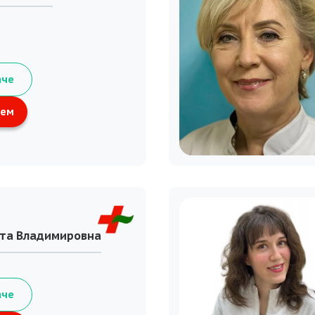
аче
ием
ета Владимировна
аче