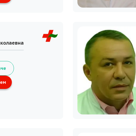
иколаевна
аче
ием