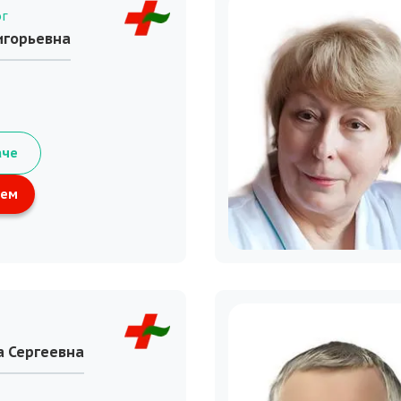
ог
игорьевна
аче
ием
а Сергеевна