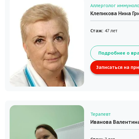
Аллерголог иммунол
Клепикова Нина Гр
Стаж:
47 лет
Подробнее о вр
Записаться на пр
Терапевт
Иванова Валентин