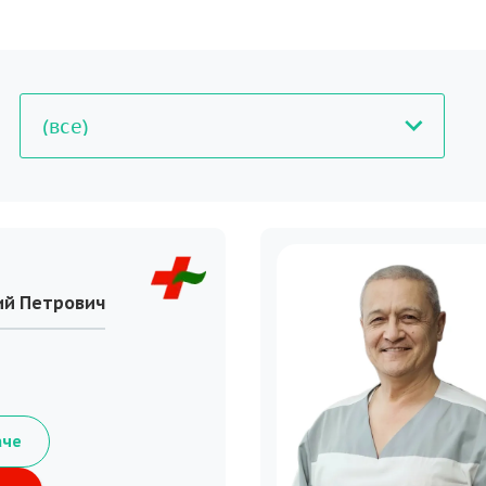
ий Петрович
аче