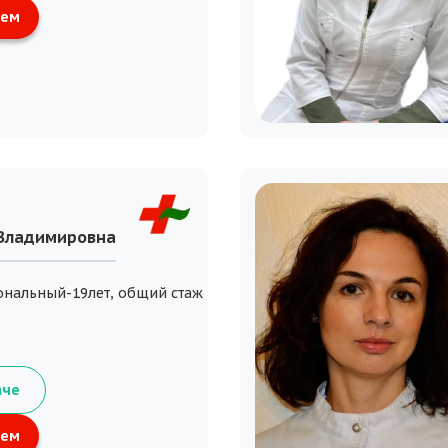
ием
 Владимировна
ональный-19лет, общий стаж
аче
ием