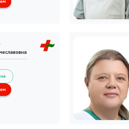
ием
г
ячеславовна
аче
ием