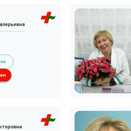
Валерьевна
аче
ием
икторовна