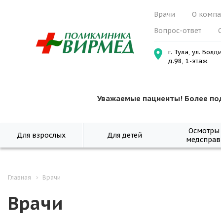
Врачи
О комп
Вопрос-ответ
г. Тула, ул. Болд
д.98, 1-этаж
Уважаемые пациенты! Более по
Осмотры
Для взрослых
Для детей
медсправ
Главная
Врачи
Врачи