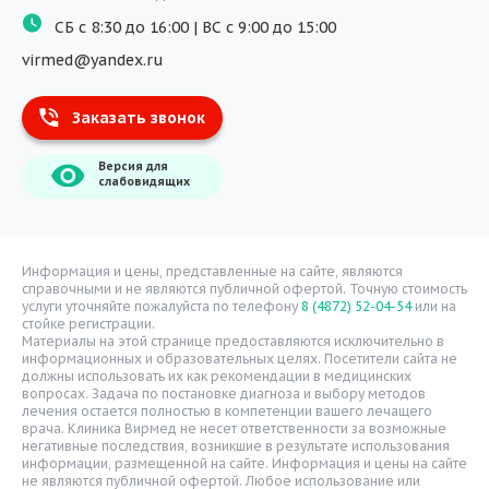
ДМС
СБ с 8:30 до 16:00 | ВС с 9:00 до 15:00
Массаж
virmed@yandex.ru
Тест на хеликобактер
Заказать звонок
Информация
Версия для
О компании
слабовидящих
Врачи
Уголок потребителя
Расписание врачей
Информация и цены, представленные на сайте, являются
справочными и не являются публичной офертой. Точную стоимость
Надзорные органы
услуги уточняйте пожалуйста по телефону
8 (4872) 52-04-54
или на
стойке регистрации.
Статьи
Материалы на этой странице предоставляются исключительно в
информационных и образовательных целях. Посетители сайта не
Вопрос-ответ
должны использовать их как рекомендации в медицинских
вопросах. Задача по постановке диагноза и выбору методов
Видео
лечения остается полностью в компетенции вашего лечащего
врача. Клиника Вирмед не несет ответственности за возможные
Вакансии
негативные последствия, возникшие в результате использования
информации, размещенной на сайте. Информация и цены на сайте
Карта сайта
не являются публичной офертой. Любое использование или