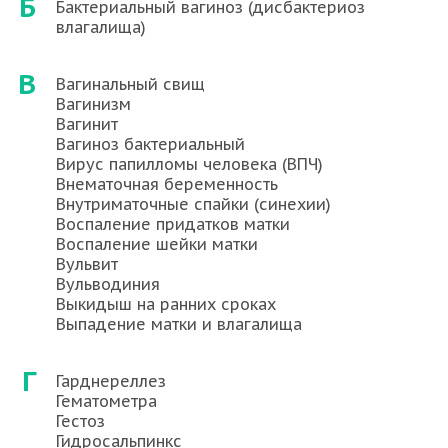
Б
Бактериальный вагиноз (дисбактериоз
влагалища)
В
Вагинальный свищ
Вагинизм
Вагинит
Вагиноз бактериальный
Вирус папилломы человека (ВПЧ)
Внематочная беременность
Внутриматочные спайки (синехии)
Воспаление придатков матки
Воспаление шейки матки
Вульвит
Вульводиния
Выкидыш на ранних сроках
Выпадение матки и влагалища
Г
Гарднереллез
Гематометра
Гестоз
Гидросальпинкс