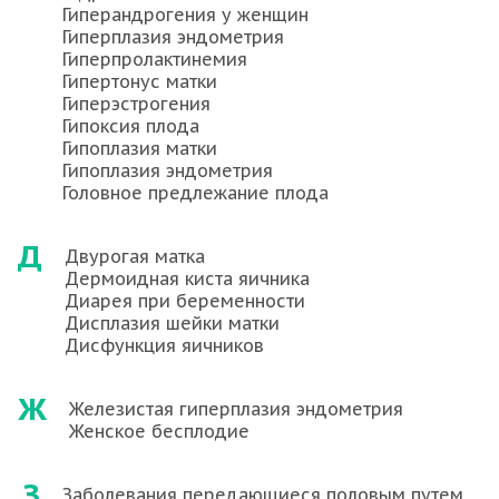
Гиперандрогения у женщин
Гиперплазия эндометрия
Гиперпролактинемия
Гипертонус матки
Гиперэстрогения
Гипоксия плода
Гипоплазия матки
Гипоплазия эндометрия
Головное предлежание плода
Д
Двурогая матка
Дермоидная киста яичника
Диарея при беременности
Дисплазия шейки матки
Дисфункция яичников
Ж
Железистая гиперплазия эндометрия
Женское бесплодие
З
Заболевания передающиеся половым путем