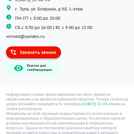
Программы обучения
г. Тула, ул. Болдина, д.98, 1-этаж
Физиотерапия
ПН-ПТ с 8:00 до 20:00
ДМС
СБ с 8:30 до 16:00 | ВС с 9:00 до 15:00
Массаж
virmed@yandex.ru
Тест на хеликобактер
Заказать звонок
Информация
Версия для
О компании
слабовидящих
Врачи
Уголок потребителя
Расписание врачей
Информация и цены, представленные на сайте, являются
справочными и не являются публичной офертой. Точную стоимость
Надзорные органы
услуги уточняйте пожалуйста по телефону
8 (4872) 52-04-54
или на
стойке регистрации.
Статьи
Материалы на этой странице предоставляются исключительно в
информационных и образовательных целях. Посетители сайта не
Вопрос-ответ
должны использовать их как рекомендации в медицинских
вопросах. Задача по постановке диагноза и выбору методов
Видео
лечения остается полностью в компетенции вашего лечащего