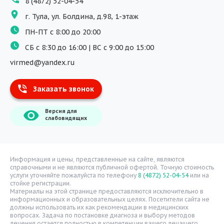
8 (4872) 52-04-54
Программы обучения
г. Тула, ул. Болдина, д.98, 1-этаж
Физиотерапия
ПН-ПТ с 8:00 до 20:00
ДМС
СБ с 8:30 до 16:00 | ВС с 9:00 до 15:00
Массаж
virmed@yandex.ru
Тест на хеликобактер
Заказать звонок
Информация
Версия для
О компании
слабовидящих
Врачи
Уголок потребителя
Расписание врачей
Информация и цены, представленные на сайте, являются
справочными и не являются публичной офертой. Точную стоимость
Надзорные органы
услуги уточняйте пожалуйста по телефону
8 (4872) 52-04-54
или на
стойке регистрации.
Статьи
Материалы на этой странице предоставляются исключительно в
информационных и образовательных целях. Посетители сайта не
Вопрос-ответ
должны использовать их как рекомендации в медицинских
вопросах. Задача по постановке диагноза и выбору методов
Видео
лечения остается полностью в компетенции вашего лечащего