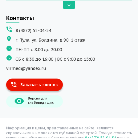
Анализы
Вызов на дом
Контакты
ДНК исследования
8 (4872) 52-04-54
Программы обучения
г. Тула, ул. Болдина, д.98, 1-этаж
Физиотерапия
ПН-ПТ с 8:00 до 20:00
ДМС
СБ с 8:30 до 16:00 | ВС с 9:00 до 15:00
Массаж
virmed@yandex.ru
Тест на хеликобактер
Заказать звонок
Информация
Версия для
О компании
слабовидящих
Врачи
Уголок потребителя
Расписание врачей
Информация и цены, представленные на сайте, являются
справочными и не являются публичной офертой. Точную стоимость
Надзорные органы
услуги уточняйте пожалуйста по телефону
8 (4872) 52-04-54
или на