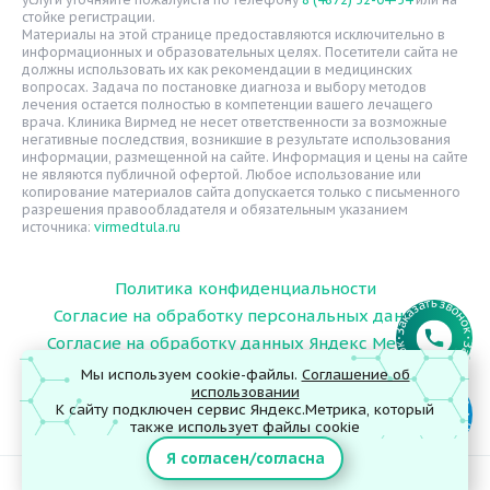
стойке регистрации.
Статьи
Материалы на этой странице предоставляются исключительно в
информационных и образовательных целях. Посетители сайта не
Вопрос-ответ
должны использовать их как рекомендации в медицинских
вопросах. Задача по постановке диагноза и выбору методов
Видео
лечения остается полностью в компетенции вашего лечащего
врача. Клиника Вирмед не несет ответственности за возможные
Вакансии
негативные последствия, возникшие в результате использования
информации, размещенной на сайте. Информация и цены на сайте
Карта сайта
не являются публичной офертой. Любое использование или
Контакты
копирование материалов сайта допускается только с письменного
разрешения правообладателя и обязательным указанием
источника:
virmedtula.ru
Политика конфиденциальности
Согласие на обработку персональных данных
Согласие на обработку данных Яндекс Метрика
Мы используем cookie-файлы.
Соглашение об
использовании
К сайту подключен сервис Яндекс.Метрика, который
© 2026 ООО "Поликлиника Вирмед"
также использует файлы cookie
Я согласен/согласна
ИМЕЮТСЯ ПРОТИВОПОКАЗАНИЯ. НЕОБХОДИМА