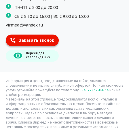
Физиотерапия
ПН-ПТ с 8:00 до 20:00
ДМС
СБ с 8:30 до 16:00 | ВС с 9:00 до 15:00
Массаж
virmed@yandex.ru
Тест на хеликобактер
Заказать звонок
Информация
Версия для
О компании
слабовидящих
Врачи
Уголок потребителя
Расписание врачей
Информация и цены, представленные на сайте, являются
справочными и не являются публичной офертой. Точную стоимость
Надзорные органы
услуги уточняйте пожалуйста по телефону
8 (4872) 52-04-54
или на
стойке регистрации.
Статьи
Материалы на этой странице предоставляются исключительно в
информационных и образовательных целях. Посетители сайта не
Вопрос-ответ
должны использовать их как рекомендации в медицинских
вопросах. Задача по постановке диагноза и выбору методов
Видео
лечения остается полностью в компетенции вашего лечащего
врача. Клиника Вирмед не несет ответственности за возможные
Вакансии
негативные последствия, возникшие в результате использования