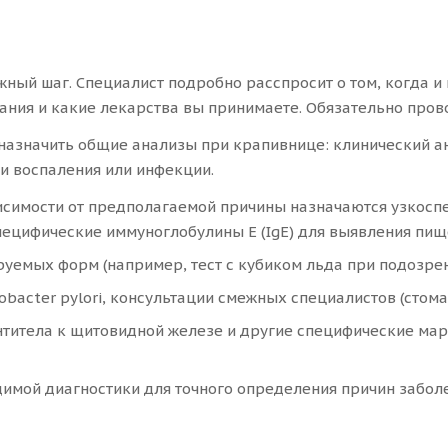
ный шаг. Специалист подробно расспросит о том, когда и
вания и какие лекарства вы принимаете. Обязательно про
назначить общие анализы при крапивнице: клинический ан
и воспаления или инфекции.
исимости от предполагаемой причины назначаются узкосп
пецифические иммуноглобулины E (IgE) для выявления пи
уемых форм (например, тест с кубиком льда при подозрен
obacter pylori, консультации смежных специалистов (стома
нтитела к щитовидной железе и другие специфические ма
имой диагностики для точного определения причин забол