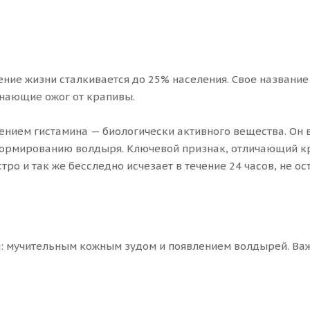
ение жизни сталкивается до 25% населения. Свое название
нающие ожог от крапивы.
дением гистамина — биологически активного вещества. Он
 формированию волдыря. Ключевой признак, отличающий к
ро и так же бесследно исчезает в течение 24 часов, не ос
 мучительным кожным зудом и появлением волдырей. Важн