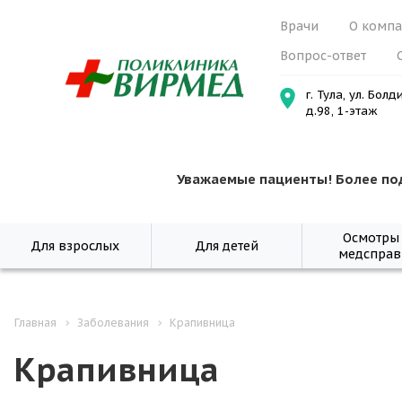
Врачи
О комп
Вопрос-ответ
г. Тула, ул. Болд
д.98, 1-этаж
Уважаемые пациенты! Более по
Осмотры
Для взрослых
Для детей
медсправ
Главная
Заболевания
Крапивница
Крапивница