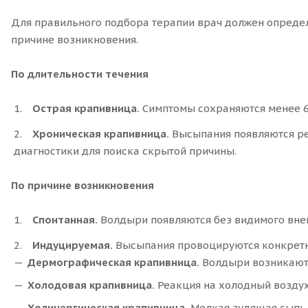
Для правильного подбора терапии врач должен определ
причине возникновения.
По длительности течения
Острая крапивница.
Симптомы сохраняются менее 6 
Хроническая крапивница.
Высыпания появляются рег
диагностики для поиска скрытой причины.
По причине возникновения
Спонтанная.
Волдыри появляются без видимого внеш
Индуцируемая.
Высыпания провоцируются конкретны
Дермографическая крапивница.
Волдыри возникают в
Холодовая крапивница.
Реакция на холодный воздух
Холинергическая крапивница.
Мелкая зудящая сыпь, 