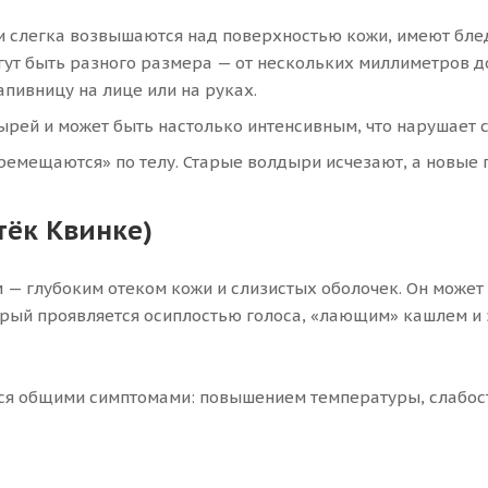
и слегка возвышаются над поверхностью кожи, имеют бле
ут быть разного размера — от нескольких миллиметров д
апивницу на лице или на руках.
рей и может быть настолько интенсивным, что нарушает с
емещаются» по телу. Старые волдыри исчезают, а новые п
ёк Квинке)
— глубоким отеком кожи и слизистых оболочек. Он может з
орый проявляется осиплостью голоса, «лающим» кашлем и 
ся общими симптомами: повышением температуры, слабост