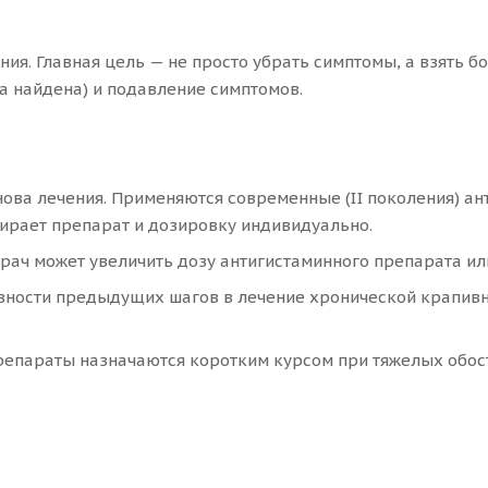
ия. Главная цель — не просто убрать симптомы, а взять б
а найдена) и подавление симптомов.
нова лечения. Применяются современные (II поколения) а
бирает препарат и дозировку индивидуально.
рач может увеличить дозу антигистаминного препарата ил
ности предыдущих шагов в лечение хронической крапивни
епараты назначаются коротким курсом при тяжелых обост