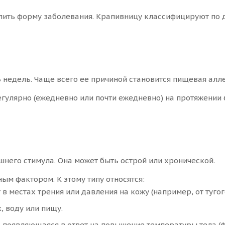
ить форму заболевания. Крапивницу классифицируют по д
недель. Чаще всего ее причиной становится пищевая алле
улярно (ежедневно или почти ежедневно) на протяжении 6
него стимула. Она может быть острой или хронической.
м фактором. К этому типу относятся:
 местах трения или давления на кожу (например, от туго
, воду или пищу.
появляющаяся в ответ на повышение температуры тела (фи