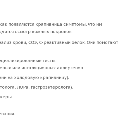
 как появляются крапивница симптомы, что им
водится осмотр кожных покровов.
ализ крови, СОЭ, С-реактивный белок. Они помогают
ециализированные тесты:
щевых или ингаляционных аллергенов.
ии на холодовую крапивницу).
толога, ЛОРа, гастроэнтеролога).
ркеры.
евания.