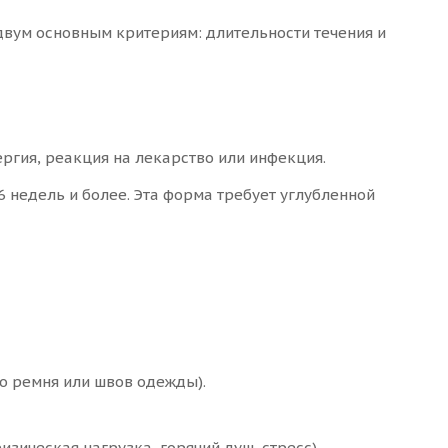
вум основным критериям: длительности течения и
ргия, реакция на лекарство или инфекция.
 недель и более. Эта форма требует углубленной
го ремня или швов одежды).
зическая нагрузка, горячий душ, стресс).