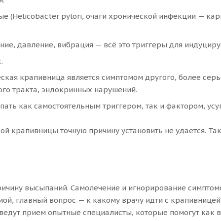
е (Helicobacter pylori, очаги хронической инфекции — кар
ение, давление, вибрация — всё это триггеры для индуцир
.
ская крапивница является симптомом другого, более серь
ого тракта, эндокринных нарушений.
ать как самостоятельным триггером, так и фактором, ус
ой крапивницы точную причину установить не удается. Та
ичину высыпаний. Самолечение и игнорирование симптомо
мой, главный вопрос — к какому врачу идти с крапивницей
ведут прием опытные специалисты, которые помогут как вз