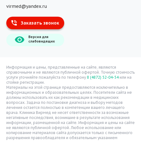
virmed@yandex.ru
Тест на хеликобактер
Заказать звонок
Информация
Версия для
О компании
слабовидящих
Врачи
Уголок потребителя
Расписание врачей
Информация и цены, представленные на сайте, являются
справочными и не являются публичной офертой. Точную стоимость
Надзорные органы
услуги уточняйте пожалуйста по телефону
8 (4872) 52-04-54
или на
стойке регистрации.
Статьи
Материалы на этой странице предоставляются исключительно в
информационных и образовательных целях. Посетители сайта не
Вопрос-ответ
должны использовать их как рекомендации в медицинских
вопросах. Задача по постановке диагноза и выбору методов
Видео
лечения остается полностью в компетенции вашего лечащего
врача. Клиника Вирмед не несет ответственности за возможные
Вакансии
негативные последствия, возникшие в результате использования
информации, размещенной на сайте. Информация и цены на сайте
Карта сайта
не являются публичной офертой. Любое использование или
Контакты
копирование материалов сайта допускается только с письменного
разрешения правообладателя и обязательным указанием