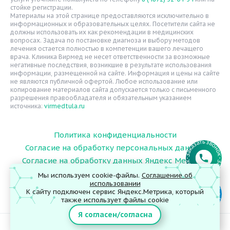
стойке регистрации.
Статьи
Материалы на этой странице предоставляются исключительно в
информационных и образовательных целях. Посетители сайта не
Вопрос-ответ
должны использовать их как рекомендации в медицинских
вопросах. Задача по постановке диагноза и выбору методов
Видео
лечения остается полностью в компетенции вашего лечащего
врача. Клиника Вирмед не несет ответственности за возможные
Вакансии
негативные последствия, возникшие в результате использования
информации, размещенной на сайте. Информация и цены на сайте
Карта сайта
не являются публичной офертой. Любое использование или
Контакты
копирование материалов сайта допускается только с письменного
разрешения правообладателя и обязательным указанием
источника:
virmedtula.ru
Политика конфиденциальности
Согласие на обработку персональных данных
Согласие на обработку данных Яндекс Метрика
Мы используем cookie-файлы.
Соглашение об
использовании
К сайту подключен сервис Яндекс.Метрика, который
© 2026 ООО "Поликлиника Вирмед"
также использует файлы cookie
Я согласен/согласна
ИМЕЮТСЯ ПРОТИВОПОКАЗАНИЯ. НЕОБХОДИМА