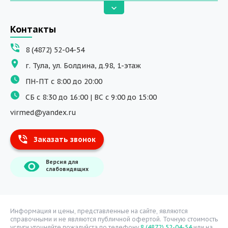
Анализы
Вызов на дом
Контакты
ДНК исследования
8 (4872) 52-04-54
Программы обучения
г. Тула, ул. Болдина, д.98, 1-этаж
Физиотерапия
ПН-ПТ с 8:00 до 20:00
ДМС
СБ с 8:30 до 16:00 | ВС с 9:00 до 15:00
Массаж
virmed@yandex.ru
Тест на хеликобактер
Заказать звонок
Информация
Версия для
О компании
слабовидящих
Врачи
Уголок потребителя
Расписание врачей
Информация и цены, представленные на сайте, являются
справочными и не являются публичной офертой. Точную стоимость
Надзорные органы
услуги уточняйте пожалуйста по телефону
8 (4872) 52-04-54
или на