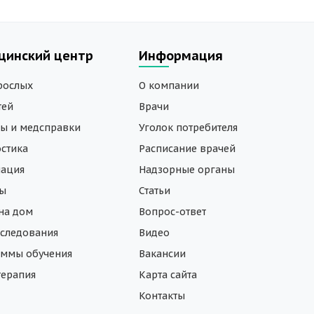
цинский центр
Информация
рослых
О компании
тей
Врачи
ы и медсправки
Уголок потребителя
стика
Расписание врачей
нация
Надзорные органы
зы
Статьи
на дом
Вопрос-ответ
следования
Видео
ммы обучения
Вакансии
ерапия
Карта сайта
Контакты