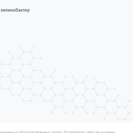
ж
а хеликобактер
ионных и образовательных целях. Посетители сайта не должны