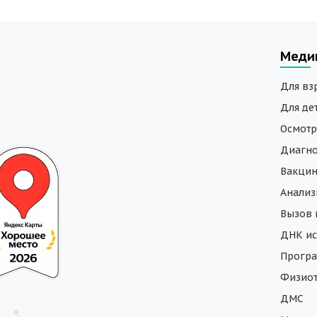
Меди
Для вз
Для де
Осмотр
Диагно
Вакци
Анали
Вызов 
ДНК ис
Програ
Физиот
ДМС