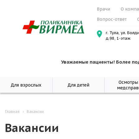
Врачи
О комп
Вопрос-ответ
г. Тула, ул. Болд
д.98, 1-этаж
Уважаемые пациенты! Более по
Осмотры
Для взрослых
Для детей
медсправ
Главная
Вакансии
Вакансии