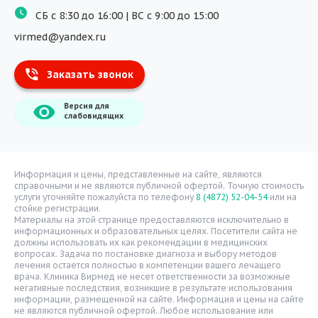
СБ с 8:30 до 16:00 | ВС с 9:00 до 15:00
Массаж
virmed@yandex.ru
Тест на хеликобактер
Заказать звонок
Информация
Версия для
О компании
слабовидящих
Врачи
Уголок потребителя
Расписание врачей
Информация и цены, представленные на сайте, являются
справочными и не являются публичной офертой. Точную стоимость
Надзорные органы
услуги уточняйте пожалуйста по телефону
8 (4872) 52-04-54
или на
стойке регистрации.
Статьи
Материалы на этой странице предоставляются исключительно в
информационных и образовательных целях. Посетители сайта не
Вопрос-ответ
должны использовать их как рекомендации в медицинских
вопросах. Задача по постановке диагноза и выбору методов
Видео
лечения остается полностью в компетенции вашего лечащего
врача. Клиника Вирмед не несет ответственности за возможные
Вакансии
негативные последствия, возникшие в результате использования
информации, размещенной на сайте. Информация и цены на сайте
Карта сайта
не являются публичной офертой. Любое использование или