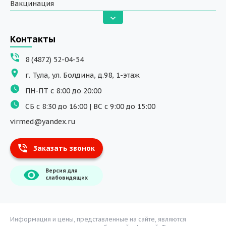
Вакцинация
Анализы
Вызов на дом
Контакты
ДНК исследования
8 (4872) 52-04-54
Программы обучения
г. Тула, ул. Болдина, д.98, 1-этаж
Физиотерапия
ПН-ПТ с 8:00 до 20:00
ДМС
СБ с 8:30 до 16:00 | ВС с 9:00 до 15:00
Массаж
virmed@yandex.ru
Тест на хеликобактер
Заказать звонок
Информация
Версия для
О компании
слабовидящих
Врачи
Уголок потребителя
Расписание врачей
Информация и цены, представленные на сайте, являются