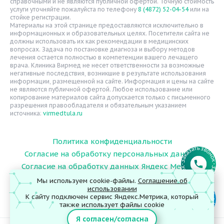
справочными и не являются публичной офертой. Точную стоимость
Надзорные органы
услуги уточняйте пожалуйста по телефону
8 (4872) 52-04-54
или на
стойке регистрации.
Статьи
Материалы на этой странице предоставляются исключительно в
информационных и образовательных целях. Посетители сайта не
Вопрос-ответ
должны использовать их как рекомендации в медицинских
вопросах. Задача по постановке диагноза и выбору методов
Видео
лечения остается полностью в компетенции вашего лечащего
врача. Клиника Вирмед не несет ответственности за возможные
Вакансии
негативные последствия, возникшие в результате использования
информации, размещенной на сайте. Информация и цены на сайте
Карта сайта
не являются публичной офертой. Любое использование или
Контакты
копирование материалов сайта допускается только с письменного
разрешения правообладателя и обязательным указанием
источника:
virmedtula.ru
Политика конфиденциальности
Согласие на обработку персональных данных
Согласие на обработку данных Яндекс Метрика
Мы используем cookie-файлы.
Соглашение об
использовании
К сайту подключен сервис Яндекс.Метрика, который
© 2026 ООО "Поликлиника Вирмед"
также использует файлы cookie
Я согласен/согласна