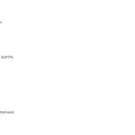
ь:
 щель.
лючая: