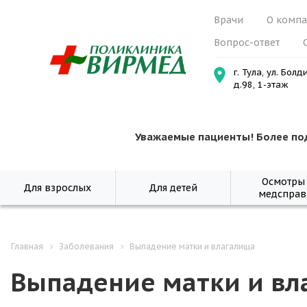
Врачи
О комп
Вопрос-ответ
г. Тула, ул. Болд
д.98, 1-этаж
Уважаемые пациенты! Более по
Осмотры
Для взрослых
Для детей
медсправ
Главная
Заболевания
Выпадение матки и влагалища
Выпадение матки и вл