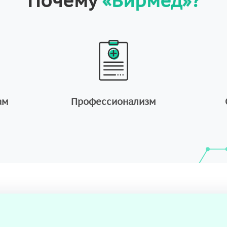
Почему
«Вирмед»?
ам
Профессионализм