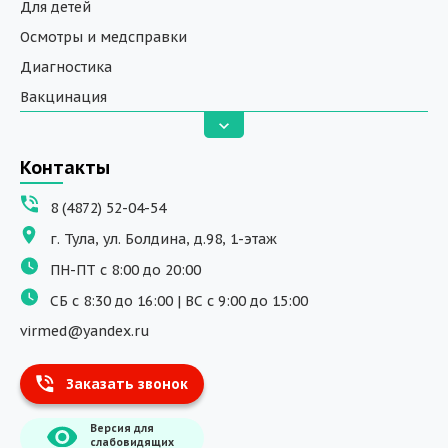
Для детей
Осмотры и медсправки
Диагностика
Вакцинация
Анализы
Вызов на дом
Контакты
ДНК исследования
8 (4872) 52-04-54
Программы обучения
г. Тула, ул. Болдина, д.98, 1-этаж
Физиотерапия
ПН-ПТ с 8:00 до 20:00
ДМС
СБ с 8:30 до 16:00 | ВС с 9:00 до 15:00
Массаж
virmed@yandex.ru
Тест на хеликобактер
Заказать звонок
Информация
Версия для
О компании
слабовидящих