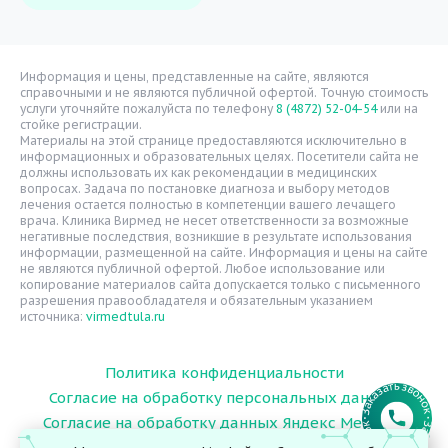
Врачи
Уголок потребителя
Расписание врачей
Информация и цены, представленные на сайте, являются
справочными и не являются публичной офертой. Точную стоимость
Надзорные органы
услуги уточняйте пожалуйста по телефону
8 (4872) 52-04-54
или на
стойке регистрации.
Статьи
Материалы на этой странице предоставляются исключительно в
информационных и образовательных целях. Посетители сайта не
Вопрос-ответ
должны использовать их как рекомендации в медицинских
вопросах. Задача по постановке диагноза и выбору методов
Видео
лечения остается полностью в компетенции вашего лечащего
врача. Клиника Вирмед не несет ответственности за возможные
Вакансии
негативные последствия, возникшие в результате использования
информации, размещенной на сайте. Информация и цены на сайте
Карта сайта
не являются публичной офертой. Любое использование или
Контакты
копирование материалов сайта допускается только с письменного
разрешения правообладателя и обязательным указанием
источника:
virmedtula.ru
Политика конфиденциальности
Согласие на обработку персональных данных
Согласие на обработку данных Яндекс Метрика