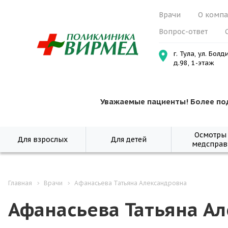
Врачи
О комп
Вопрос-ответ
г. Тула, ул. Болд
д.98, 1-этаж
Уважаемые пациенты! Более по
Осмотры
Для взрослых
Для детей
медсправ
Главная
Врачи
Афанасьева Татьяна Александровна
Афанасьева Татьяна А