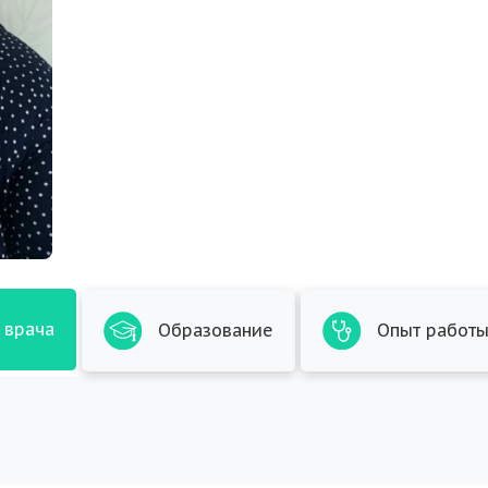
 врача
Образование
Опыт работ