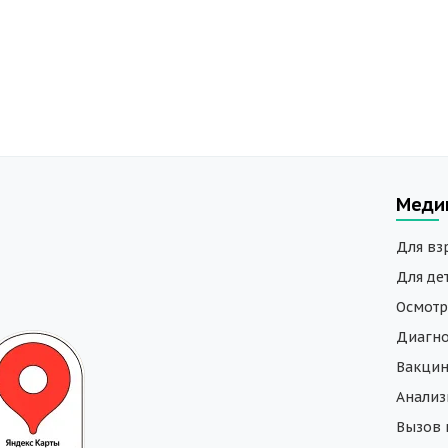
Меди
Для вз
Для де
Осмотр
Диагно
Вакци
Анали
Вызов 