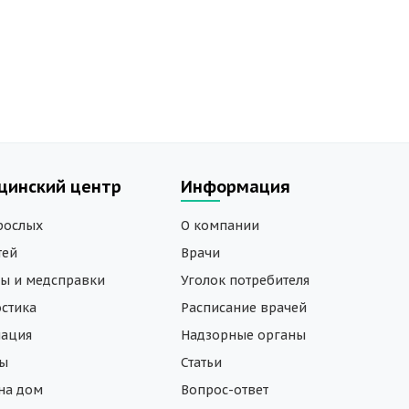
цинский центр
Информация
рослых
О компании
тей
Врачи
ы и медсправки
Уголок потребителя
стика
Расписание врачей
нация
Надзорные органы
зы
Статьи
на дом
Вопрос-ответ