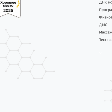
ДНК ис
Програ
Физиот
ДМС
Масса
Тест н