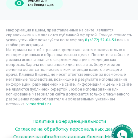
Версия для
О компании
слабовидящих
Врачи
Уголок потребителя
Расписание врачей
Информация и цены, представленные на сайте, являются
справочными и не являются публичной офертой. Точную стоимость
Надзорные органы
услуги уточняйте пожалуйста по телефону
8 (4872) 52-04-54
или на
стойке регистрации.
Статьи
Материалы на этой странице предоставляются исключительно в
информационных и образовательных целях. Посетители сайта не
Вопрос-ответ
должны использовать их как рекомендации в медицинских
вопросах. Задача по постановке диагноза и выбору методов
Видео
лечения остается полностью в компетенции вашего лечащего
врача. Клиника Вирмед не несет ответственности за возможные
Вакансии
негативные последствия, возникшие в результате использования
информации, размещенной на сайте. Информация и цены на сайте
Карта сайта
не являются публичной офертой. Любое использование или
Контакты
копирование материалов сайта допускается только с письменного
разрешения правообладателя и обязательным указанием
источника:
virmedtula.ru
Политика конфиденциальности
Согласие на обработку персональных данных
Согласие на обработку данных Яндекс Метрика