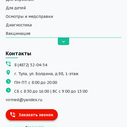
Для детей
Осмотры и медсправки
Диагностика
Вакцинация
Анализы
Вызов на дом
Контакты
ДНК исследования
8 (4872) 52-04-54
Программы обучения
г. Тула, ул. Болдина, д.98, 1-этаж
Физиотерапия
ПН-ПТ с 8:00 до 20:00
ДМС
СБ с 8:30 до 16:00 | ВС с 9:00 до 15:00
Массаж
virmed@yandex.ru
Тест на хеликобактер
Заказать звонок
Информация