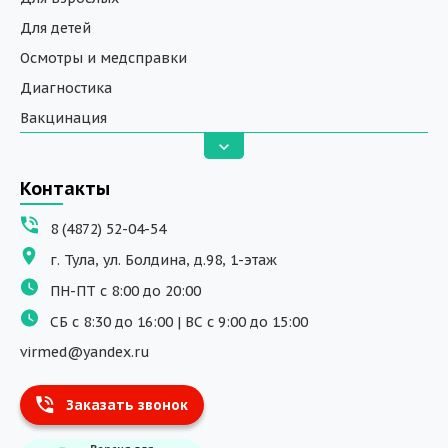
Для детей
Осмотры и медсправки
Диагностика
Вакцинация
Анализы
Вызов на дом
Контакты
ДНК исследования
8 (4872) 52-04-54
Программы обучения
г. Тула, ул. Болдина, д.98, 1-этаж
Физиотерапия
ПН-ПТ с 8:00 до 20:00
ДМС
СБ с 8:30 до 16:00 | ВС с 9:00 до 15:00
Массаж
virmed@yandex.ru
Тест на хеликобактер
Заказать звонок
Информация