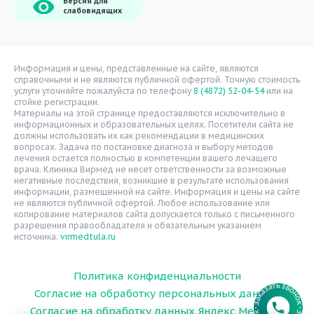
Версия для
О компании
слабовидящих
Врачи
Уголок потребителя
Расписание врачей
Информация и цены, представленные на сайте, являются
справочными и не являются публичной офертой. Точную стоимость
Надзорные органы
услуги уточняйте пожалуйста по телефону
8 (4872) 52-04-54
или на
стойке регистрации.
Статьи
Материалы на этой странице предоставляются исключительно в
информационных и образовательных целях. Посетители сайта не
Вопрос-ответ
должны использовать их как рекомендации в медицинских
вопросах. Задача по постановке диагноза и выбору методов
Видео
лечения остается полностью в компетенции вашего лечащего
врача. Клиника Вирмед не несет ответственности за возможные
Вакансии
негативные последствия, возникшие в результате использования
информации, размещенной на сайте. Информация и цены на сайте
Карта сайта
не являются публичной офертой. Любое использование или
Контакты
копирование материалов сайта допускается только с письменного
разрешения правообладателя и обязательным указанием
источника:
virmedtula.ru
Политика конфиденциальности
Согласие на обработку персональных данных
Согласие на обработку данных Яндекс Метрика