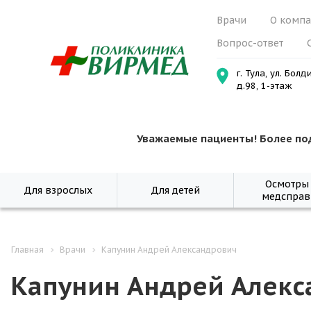
Врачи
О комп
Вопрос-ответ
г. Тула, ул. Болд
д.98, 1-этаж
Уважаемые пациенты! Более по
Осмотры
Для взрослых
Для детей
медсправ
Главная
Врачи
Капунин Андрей Александрович
Капунин Андрей Алекс