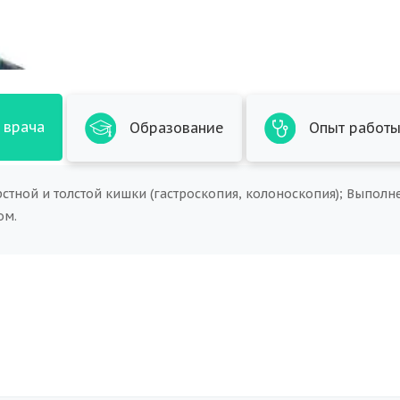
 врача
Образование
Опыт работ
тной и толстой кишки (гастроскопия, колоноскопия); Выполнен
ом.