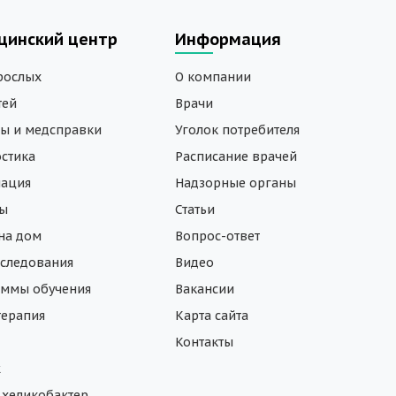
цинский центр
Информация
рослых
О компании
тей
Врачи
ы и медсправки
Уголок потребителя
стика
Расписание врачей
нация
Надзорные органы
зы
Статьи
на дом
Вопрос-ответ
следования
Видео
ммы обучения
Вакансии
ерапия
Карта сайта
Контакты
ж
а хеликобактер