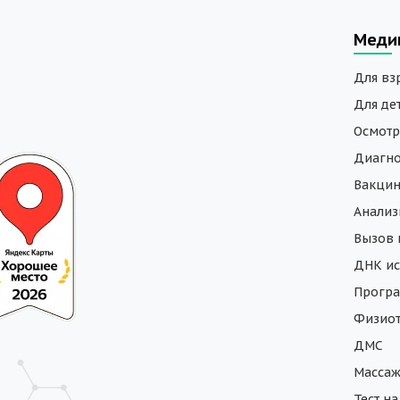
Меди
Для вз
Для де
Осмотр
Диагно
Вакци
Анали
Вызов 
ДНК ис
Програ
Физиот
ДМС
Масса
Тест н