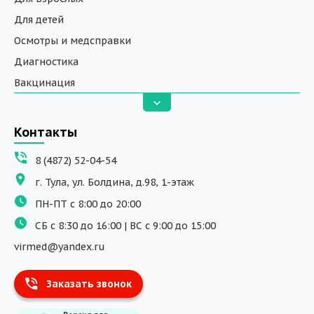
Для детей
Осмотры и медсправки
Диагностика
Вакцинация
Анализы
Вызов на дом
Контакты
ДНК исследования
8 (4872) 52-04-54
Программы обучения
г. Тула, ул. Болдина, д.98, 1-этаж
Физиотерапия
ПН-ПТ с 8:00 до 20:00
ДМС
СБ с 8:30 до 16:00 | ВС с 9:00 до 15:00
Массаж
virmed@yandex.ru
Тест на хеликобактер
Заказать звонок
Информация