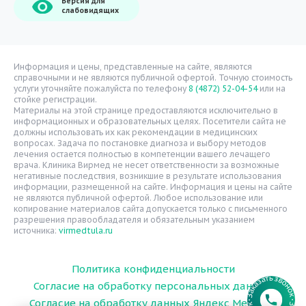
Версия для
О компании
слабовидящих
Врачи
Уголок потребителя
Расписание врачей
Информация и цены, представленные на сайте, являются
справочными и не являются публичной офертой. Точную стоимость
Надзорные органы
услуги уточняйте пожалуйста по телефону
8 (4872) 52-04-54
или на
стойке регистрации.
Статьи
Материалы на этой странице предоставляются исключительно в
информационных и образовательных целях. Посетители сайта не
Вопрос-ответ
должны использовать их как рекомендации в медицинских
вопросах. Задача по постановке диагноза и выбору методов
Видео
лечения остается полностью в компетенции вашего лечащего
врача. Клиника Вирмед не несет ответственности за возможные
Вакансии
негативные последствия, возникшие в результате использования
информации, размещенной на сайте. Информация и цены на сайте
Карта сайта
не являются публичной офертой. Любое использование или
Контакты
копирование материалов сайта допускается только с письменного
разрешения правообладателя и обязательным указанием
источника:
virmedtula.ru
Политика конфиденциальности
Согласие на обработку персональных данных
Согласие на обработку данных Яндекс Метрика