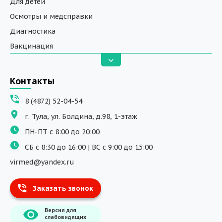
Для детей
Осмотры и медсправки
Диагностика
Вакцинация
Анализы
Вызов на дом
Контакты
ДНК исследования
8 (4872) 52-04-54
Программы обучения
г. Тула, ул. Болдина, д.98, 1-этаж
Физиотерапия
ПН-ПТ с 8:00 до 20:00
ДМС
СБ с 8:30 до 16:00 | ВС с 9:00 до 15:00
Массаж
virmed@yandex.ru
Тест на хеликобактер
Заказать звонок
Информация
Версия для
О компании
слабовидящих