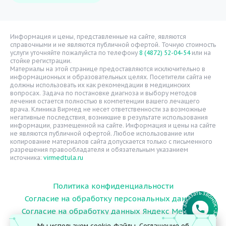
Врачи
Уголок потребителя
Расписание врачей
Информация и цены, представленные на сайте, являются
справочными и не являются публичной офертой. Точную стоимость
Надзорные органы
услуги уточняйте пожалуйста по телефону
8 (4872) 52-04-54
или на
стойке регистрации.
Статьи
Материалы на этой странице предоставляются исключительно в
информационных и образовательных целях. Посетители сайта не
Вопрос-ответ
должны использовать их как рекомендации в медицинских
вопросах. Задача по постановке диагноза и выбору методов
Видео
лечения остается полностью в компетенции вашего лечащего
врача. Клиника Вирмед не несет ответственности за возможные
Вакансии
негативные последствия, возникшие в результате использования
информации, размещенной на сайте. Информация и цены на сайте
Карта сайта
не являются публичной офертой. Любое использование или
Контакты
копирование материалов сайта допускается только с письменного
разрешения правообладателя и обязательным указанием
источника:
virmedtula.ru
Политика конфиденциальности
Согласие на обработку персональных данных
Согласие на обработку данных Яндекс Метрика
Мы используем cookie-файлы.
Соглашение об