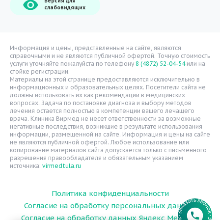
Версия для
О компании
слабовидящих
Врачи
Уголок потребителя
Расписание врачей
Информация и цены, представленные на сайте, являются
справочными и не являются публичной офертой. Точную стоимость
Надзорные органы
услуги уточняйте пожалуйста по телефону
8 (4872) 52-04-54
или на
стойке регистрации.
Статьи
Материалы на этой странице предоставляются исключительно в
информационных и образовательных целях. Посетители сайта не
Вопрос-ответ
должны использовать их как рекомендации в медицинских
вопросах. Задача по постановке диагноза и выбору методов
Видео
лечения остается полностью в компетенции вашего лечащего
врача. Клиника Вирмед не несет ответственности за возможные
Вакансии
негативные последствия, возникшие в результате использования
информации, размещенной на сайте. Информация и цены на сайте
Карта сайта
не являются публичной офертой. Любое использование или
Контакты
копирование материалов сайта допускается только с письменного
разрешения правообладателя и обязательным указанием
источника:
virmedtula.ru
Политика конфиденциальности
Согласие на обработку персональных данных
Согласие на обработку данных Яндекс Метрика