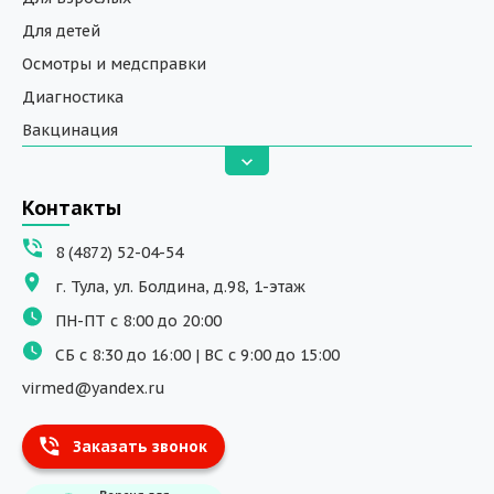
Для детей
Осмотры и медсправки
Диагностика
Вакцинация
Анализы
Вызов на дом
Контакты
ДНК исследования
8 (4872) 52-04-54
Программы обучения
г. Тула, ул. Болдина, д.98, 1-этаж
Физиотерапия
ПН-ПТ с 8:00 до 20:00
ДМС
СБ с 8:30 до 16:00 | ВС с 9:00 до 15:00
Массаж
virmed@yandex.ru
Тест на хеликобактер
Заказать звонок
Информация