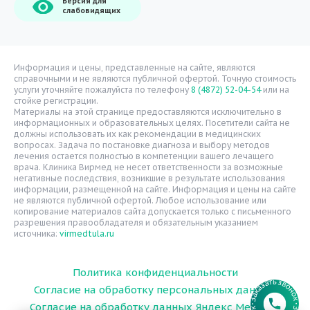
Версия для
О компании
слабовидящих
Врачи
Уголок потребителя
Расписание врачей
Информация и цены, представленные на сайте, являются
справочными и не являются публичной офертой. Точную стоимость
Надзорные органы
услуги уточняйте пожалуйста по телефону
8 (4872) 52-04-54
или на
стойке регистрации.
Статьи
Материалы на этой странице предоставляются исключительно в
информационных и образовательных целях. Посетители сайта не
Вопрос-ответ
должны использовать их как рекомендации в медицинских
вопросах. Задача по постановке диагноза и выбору методов
Видео
лечения остается полностью в компетенции вашего лечащего
врача. Клиника Вирмед не несет ответственности за возможные
Вакансии
негативные последствия, возникшие в результате использования
информации, размещенной на сайте. Информация и цены на сайте
Карта сайта
не являются публичной офертой. Любое использование или
Контакты
копирование материалов сайта допускается только с письменного
разрешения правообладателя и обязательным указанием
источника:
virmedtula.ru
Политика конфиденциальности
Согласие на обработку персональных данных
Согласие на обработку данных Яндекс Метрика