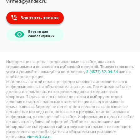
virmed@yandex.ru
Тест на хеликобактер
Заказать звонок
Информация
Версия для
О компании
слабовидящих
Врачи
Уголок потребителя
Расписание врачей
Информация и цены, представленные на сайте, являются
справочными и не являются публичной офертой. Точную стоимость
Надзорные органы
услуги уточняйте пожалуйста по телефону
8 (4872) 52-04-54
или на
стойке регистрации.
Статьи
Материалы на этой странице предоставляются исключительно в
информационных и образовательных целях. Посетители сайта не
Вопрос-ответ
должны использовать их как рекомендации в медицинских
вопросах. Задача по постановке диагноза и выбору методов
Видео
лечения остается полностью в компетенции вашего лечащего
врача. Клиника Вирмед не несет ответственности за возможные
Вакансии
негативные последствия, возникшие в результате использования
информации, размещенной на сайте. Информация и цены на сайте
Карта сайта
не являются публичной офертой. Любое использование или
Контакты
копирование материалов сайта допускается только с письменного
разрешения правообладателя и обязательным указанием
источника:
virmedtula.ru