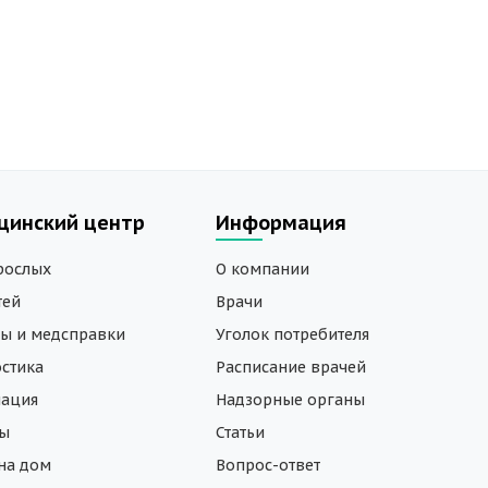
цинский центр
Информация
рослых
О компании
тей
Врачи
ы и медсправки
Уголок потребителя
стика
Расписание врачей
нация
Надзорные органы
зы
Статьи
на дом
Вопрос-ответ