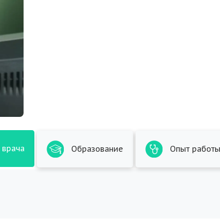
 врача
Образование
Опыт работ