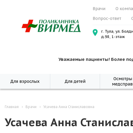
Врачи
О комп
Вопрос-ответ
г. Тула, ул. Болд
д.98, 1-этаж
Уважаемые пациенты! Более по
Осмотры
Для взрослых
Для детей
медсправ
Главная
Врачи
Усачева Анна Станиславовна
Усачева Анна Станисла