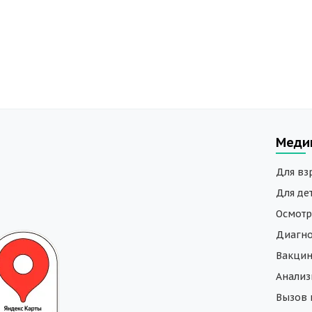
Меди
Для вз
Для де
Осмотр
Диагно
Вакци
Анали
Вызов 