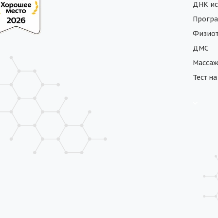
ДНК ис
Програ
Физиот
ДМС
Масса
Тест н