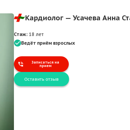
Кардиолог — Усачева Анна С
Стаж:
18 лет
Ведёт приём взрослых
Записаться на
прием
Оставить отзыв