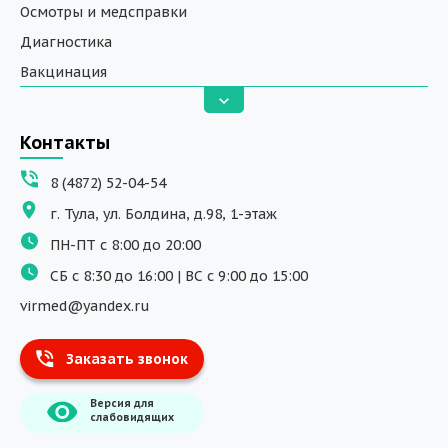
Осмотры и медсправки
Диагностика
Вакцинация
Анализы
Вызов на дом
Контакты
ДНК исследования
8 (4872) 52-04-54
Программы обучения
г. Тула, ул. Болдина, д.98, 1-этаж
Физиотерапия
ПН-ПТ с 8:00 до 20:00
ДМС
СБ с 8:30 до 16:00 | ВС с 9:00 до 15:00
Массаж
virmed@yandex.ru
Тест на хеликобактер
Заказать звонок
Информация
Версия для
О компании
слабовидящих
Врачи