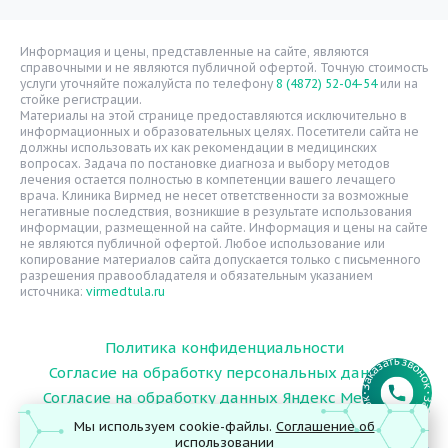
Уголок потребителя
Расписание врачей
Информация и цены, представленные на сайте, являются
справочными и не являются публичной офертой. Точную стоимость
Надзорные органы
услуги уточняйте пожалуйста по телефону
8 (4872) 52-04-54
или на
стойке регистрации.
Статьи
Материалы на этой странице предоставляются исключительно в
информационных и образовательных целях. Посетители сайта не
Вопрос-ответ
должны использовать их как рекомендации в медицинских
вопросах. Задача по постановке диагноза и выбору методов
Видео
лечения остается полностью в компетенции вашего лечащего
врача. Клиника Вирмед не несет ответственности за возможные
Вакансии
негативные последствия, возникшие в результате использования
информации, размещенной на сайте. Информация и цены на сайте
Карта сайта
не являются публичной офертой. Любое использование или
Контакты
копирование материалов сайта допускается только с письменного
разрешения правообладателя и обязательным указанием
источника:
virmedtula.ru
Политика конфиденциальности
Согласие на обработку персональных данных
Согласие на обработку данных Яндекс Метрика
Мы используем cookie-файлы.
Соглашение об
использовании