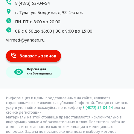
8 (4872) 52-04-54
Программы обучения
г. Тула, ул. Болдина, д.98, 1-этаж
Физиотерапия
ПН-ПТ с 8:00 до 20:00
ДМС
СБ с 8:30 до 16:00 | ВС с 9:00 до 15:00
Массаж
virmed@yandex.ru
Тест на хеликобактер
Заказать звонок
Информация
Версия для
О компании
слабовидящих
Врачи
Уголок потребителя
Расписание врачей
Информация и цены, представленные на сайте, являются
справочными и не являются публичной офертой. Точную стоимость
Надзорные органы
услуги уточняйте пожалуйста по телефону
8 (4872) 52-04-54
или на
стойке регистрации.
Статьи
Материалы на этой странице предоставляются исключительно в
информационных и образовательных целях. Посетители сайта не
Вопрос-ответ
должны использовать их как рекомендации в медицинских
вопросах. Задача по постановке диагноза и выбору методов
Видео