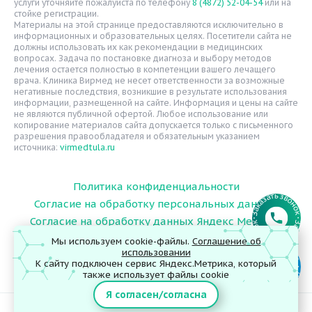
Надзорные органы
услуги уточняйте пожалуйста по телефону
8 (4872) 52-04-54
или на
стойке регистрации.
Статьи
Материалы на этой странице предоставляются исключительно в
информационных и образовательных целях. Посетители сайта не
Вопрос-ответ
должны использовать их как рекомендации в медицинских
вопросах. Задача по постановке диагноза и выбору методов
Видео
лечения остается полностью в компетенции вашего лечащего
врача. Клиника Вирмед не несет ответственности за возможные
Вакансии
негативные последствия, возникшие в результате использования
информации, размещенной на сайте. Информация и цены на сайте
Карта сайта
не являются публичной офертой. Любое использование или
Контакты
копирование материалов сайта допускается только с письменного
разрешения правообладателя и обязательным указанием
источника:
virmedtula.ru
Политика конфиденциальности
Согласие на обработку персональных данных
Согласие на обработку данных Яндекс Метрика
Мы используем cookie-файлы.
Соглашение об
использовании
К сайту подключен сервис Яндекс.Метрика, который
© 2026 ООО "Поликлиника Вирмед"
также использует файлы cookie
Я согласен/согласна
ИМЕЮТСЯ ПРОТИВОПОКАЗАНИЯ. НЕОБХОДИМА