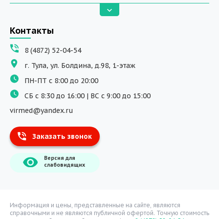
Анализы
Вызов на дом
Контакты
ДНК исследования
8 (4872) 52-04-54
Программы обучения
г. Тула, ул. Болдина, д.98, 1-этаж
Физиотерапия
ПН-ПТ с 8:00 до 20:00
ДМС
СБ с 8:30 до 16:00 | ВС с 9:00 до 15:00
Массаж
virmed@yandex.ru
Тест на хеликобактер
Заказать звонок
Информация
Версия для
О компании
слабовидящих
Врачи
Уголок потребителя
Расписание врачей
Информация и цены, представленные на сайте, являются
справочными и не являются публичной офертой. Точную стоимость