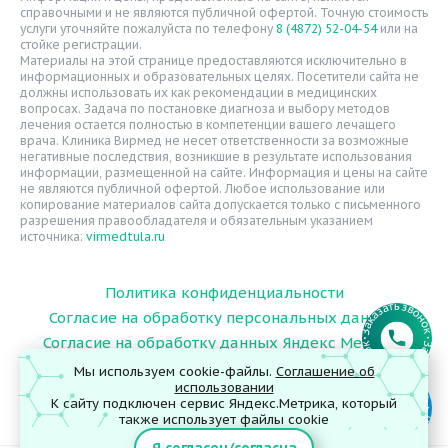
справочными и не являются публичной офертой. Точную стоимость
Надзорные органы
услуги уточняйте пожалуйста по телефону
8 (4872) 52-04-54
или на
стойке регистрации.
Статьи
Материалы на этой странице предоставляются исключительно в
информационных и образовательных целях. Посетители сайта не
Вопрос-ответ
должны использовать их как рекомендации в медицинских
вопросах. Задача по постановке диагноза и выбору методов
Видео
лечения остается полностью в компетенции вашего лечащего
врача. Клиника Вирмед не несет ответственности за возможные
Вакансии
негативные последствия, возникшие в результате использования
информации, размещенной на сайте. Информация и цены на сайте
Карта сайта
не являются публичной офертой. Любое использование или
Контакты
копирование материалов сайта допускается только с письменного
разрешения правообладателя и обязательным указанием
источника:
virmedtula.ru
Политика конфиденциальности
Согласие на обработку персональных данных
Согласие на обработку данных Яндекс Метрика
Мы используем cookie-файлы.
Соглашение об
использовании
К сайту подключен сервис Яндекс.Метрика, который
© 2026 ООО "Поликлиника Вирмед"
также использует файлы cookie