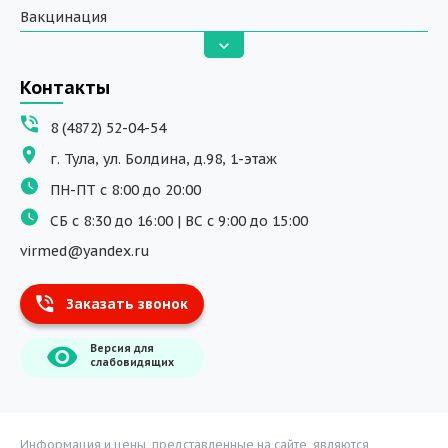
Вакцинация
Анализы
Вызов на дом
Контакты
ДНК исследования
8 (4872) 52-04-54
Программы обучения
г. Тула, ул. Болдина, д.98, 1-этаж
Физиотерапия
ПН-ПТ с 8:00 до 20:00
ДМС
СБ с 8:30 до 16:00 | ВС с 9:00 до 15:00
Массаж
virmed@yandex.ru
Тест на хеликобактер
Заказать звонок
Информация
Версия для
О компании
слабовидящих
Врачи
Уголок потребителя
Расписание врачей
Информация и цены, представленные на сайте, являются