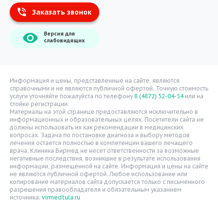
Заказать звонок
Информация
Версия для
О компании
слабовидящих
Врачи
Уголок потребителя
Расписание врачей
Информация и цены, представленные на сайте, являются
справочными и не являются публичной офертой. Точную стоимость
Надзорные органы
услуги уточняйте пожалуйста по телефону
8 (4872) 52-04-54
или на
стойке регистрации.
Статьи
Материалы на этой странице предоставляются исключительно в
информационных и образовательных целях. Посетители сайта не
Вопрос-ответ
должны использовать их как рекомендации в медицинских
вопросах. Задача по постановке диагноза и выбору методов
Видео
лечения остается полностью в компетенции вашего лечащего
врача. Клиника Вирмед не несет ответственности за возможные
Вакансии
негативные последствия, возникшие в результате использования
информации, размещенной на сайте. Информация и цены на сайте
Карта сайта
не являются публичной офертой. Любое использование или
Контакты
копирование материалов сайта допускается только с письменного
разрешения правообладателя и обязательным указанием
источника:
virmedtula.ru