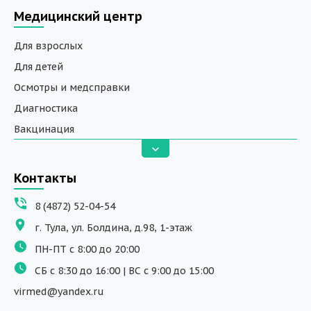
Медицинский центр
Для взрослых
Для детей
Осмотры и медсправки
Диагностика
Вакцинация
Анализы
Вызов на дом
Контакты
ДНК исследования
8 (4872) 52-04-54
Программы обучения
г. Тула, ул. Болдина, д.98, 1-этаж
Физиотерапия
ПН-ПТ с 8:00 до 20:00
ДМС
СБ с 8:30 до 16:00 | ВС с 9:00 до 15:00
Массаж
virmed@yandex.ru
Тест на хеликобактер