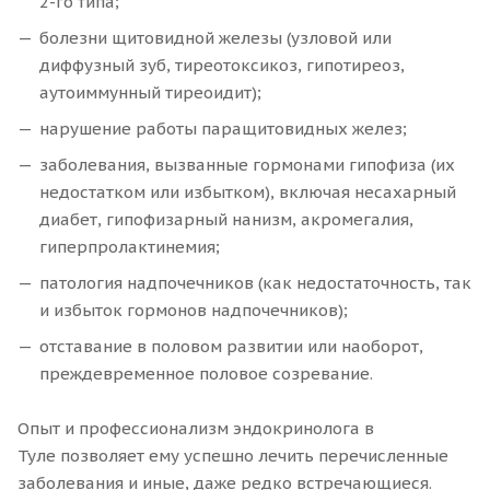
2-го типа;
болезни щитовидной железы (узловой или
диффузный зуб, тиреотоксикоз, гипотиреоз,
аутоиммунный тиреоидит);
нарушение работы паращитовидных желез;
заболевания, вызванные гормонами гипофиза (их
недостатком или избытком), включая несахарный
диабет, гипофизарный нанизм, акромегалия,
гиперпролактинемия;
патология надпочечников (как недостаточность, так
и избыток гормонов надпочечников);
отставание в половом развитии или наоборот,
преждевременное половое созревание.
Опыт и профессионализм эндокринолога в
Туле позволяет ему успешно лечить перечисленные
заболевания и иные, даже редко встречающиеся.