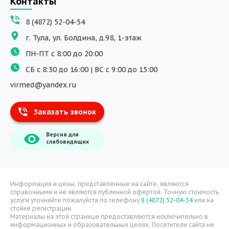
Контакты
ДНК исследования
8 (4872) 52-04-54
Программы обучения
г. Тула, ул. Болдина, д.98, 1-этаж
Физиотерапия
ПН-ПТ с 8:00 до 20:00
ДМС
СБ с 8:30 до 16:00 | ВС с 9:00 до 15:00
Массаж
virmed@yandex.ru
Тест на хеликобактер
Заказать звонок
Информация
Версия для
О компании
слабовидящих
Врачи
Уголок потребителя
Расписание врачей
Информация и цены, представленные на сайте, являются
справочными и не являются публичной офертой. Точную стоимость
Надзорные органы
услуги уточняйте пожалуйста по телефону
8 (4872) 52-04-54
или на
стойке регистрации.
Статьи
Материалы на этой странице предоставляются исключительно в
информационных и образовательных целях. Посетители сайта не