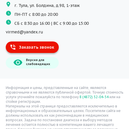
г. Тула, ул. Болдина, д.98, 1-этаж
Физиотерапия
ПН-ПТ с 8:00 до 20:00
ДМС
СБ с 8:30 до 16:00 | ВС с 9:00 до 15:00
Массаж
virmed@yandex.ru
Тест на хеликобактер
Заказать звонок
Информация
Версия для
О компании
слабовидящих
Врачи
Уголок потребителя
Расписание врачей
Информация и цены, представленные на сайте, являются
справочными и не являются публичной офертой. Точную стоимость
Надзорные органы
услуги уточняйте пожалуйста по телефону
8 (4872) 52-04-54
или на
стойке регистрации.
Статьи
Материалы на этой странице предоставляются исключительно в
информационных и образовательных целях. Посетители сайта не
Вопрос-ответ
должны использовать их как рекомендации в медицинских
вопросах. Задача по постановке диагноза и выбору методов
Видео
лечения остается полностью в компетенции вашего лечащего