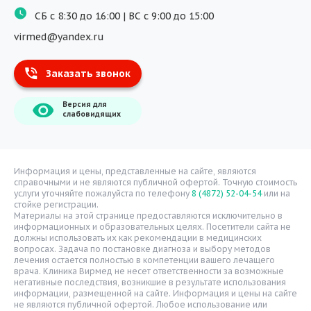
СБ с 8:30 до 16:00 | ВС с 9:00 до 15:00
Массаж
virmed@yandex.ru
Тест на хеликобактер
Заказать звонок
Информация
Версия для
О компании
слабовидящих
Врачи
Уголок потребителя
Расписание врачей
Информация и цены, представленные на сайте, являются
справочными и не являются публичной офертой. Точную стоимость
Надзорные органы
услуги уточняйте пожалуйста по телефону
8 (4872) 52-04-54
или на
стойке регистрации.
Статьи
Материалы на этой странице предоставляются исключительно в
информационных и образовательных целях. Посетители сайта не
Вопрос-ответ
должны использовать их как рекомендации в медицинских
вопросах. Задача по постановке диагноза и выбору методов
Видео
лечения остается полностью в компетенции вашего лечащего
врача. Клиника Вирмед не несет ответственности за возможные
Вакансии
негативные последствия, возникшие в результате использования
информации, размещенной на сайте. Информация и цены на сайте
Карта сайта
не являются публичной офертой. Любое использование или