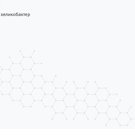
ж
а хеликобактер