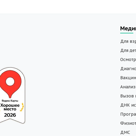
Меди
Для вз
Для де
Осмотр
Диагно
Вакци
Анали
Вызов 
ДНК ис
Програ
Физиот
ДМС