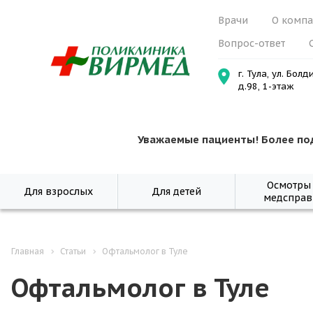
Врачи
О комп
Вопрос-ответ
г. Тула, ул. Болд
д.98, 1-этаж
Уважаемые пациенты! Более по
Осмотры
Для взрослых
Для детей
медсправ
Главная
Статьи
Офтальмолог в Туле
Офтальмолог в Туле