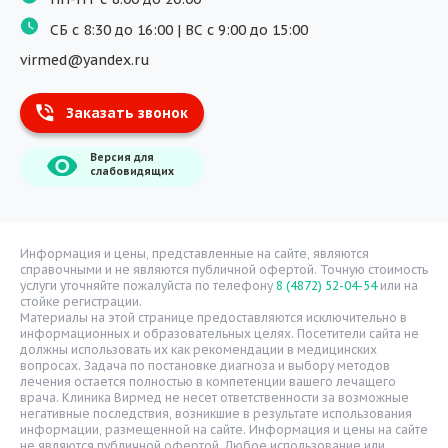
ДМС
СБ с 8:30 до 16:00 | ВС с 9:00 до 15:00
Массаж
virmed@yandex.ru
Тест на хеликобактер
Заказать звонок
Информация
Версия для
О компании
слабовидящих
Врачи
Уголок потребителя
Расписание врачей
Информация и цены, представленные на сайте, являются
справочными и не являются публичной офертой. Точную стоимость
Надзорные органы
услуги уточняйте пожалуйста по телефону
8 (4872) 52-04-54
или на
стойке регистрации.
Статьи
Материалы на этой странице предоставляются исключительно в
информационных и образовательных целях. Посетители сайта не
Вопрос-ответ
должны использовать их как рекомендации в медицинских
вопросах. Задача по постановке диагноза и выбору методов
Видео
лечения остается полностью в компетенции вашего лечащего
врача. Клиника Вирмед не несет ответственности за возможные
Вакансии
негативные последствия, возникшие в результате использования
информации, размещенной на сайте. Информация и цены на сайте
Карта сайта
не являются публичной офертой. Любое использование или