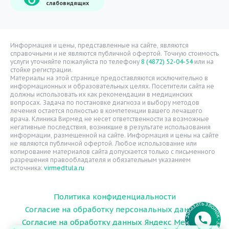
слабовидящих
Врачи
Уголок потребителя
Расписание врачей
Информация и цены, представленные на сайте, являются
справочными и не являются публичной офертой. Точную стоимость
Надзорные органы
услуги уточняйте пожалуйста по телефону
8 (4872) 52-04-54
или на
стойке регистрации.
Статьи
Материалы на этой странице предоставляются исключительно в
информационных и образовательных целях. Посетители сайта не
Вопрос-ответ
должны использовать их как рекомендации в медицинских
вопросах. Задача по постановке диагноза и выбору методов
Видео
лечения остается полностью в компетенции вашего лечащего
врача. Клиника Вирмед не несет ответственности за возможные
Вакансии
негативные последствия, возникшие в результате использования
информации, размещенной на сайте. Информация и цены на сайте
Карта сайта
не являются публичной офертой. Любое использование или
Контакты
копирование материалов сайта допускается только с письменного
разрешения правообладателя и обязательным указанием
источника:
virmedtula.ru
Политика конфиденциальности
Согласие на обработку персональных данных
Согласие на обработку данных Яндекс Метрика