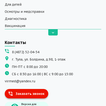
Для детей
Осмотры и медсправки
Диагностика
Вакцинация
Анализы
Вызов на дом
Контакты
ДНК исследования
8 (4872) 52-04-54
Программы обучения
г. Тула, ул. Болдина, д.98, 1-этаж
Физиотерапия
ПН-ПТ с 8:00 до 20:00
ДМС
СБ с 8:30 до 16:00 | ВС с 9:00 до 15:00
Массаж
virmed@yandex.ru
Тест на хеликобактер
Заказать звонок
Информация
Версия для
О компании