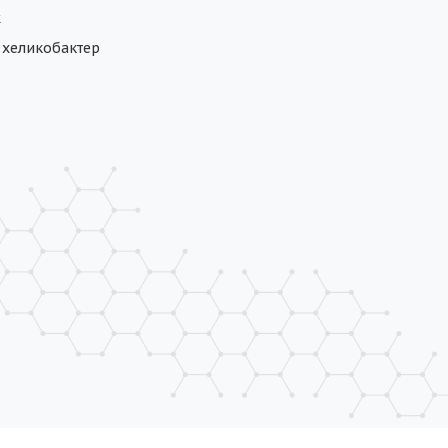
ж
а хеликобактер