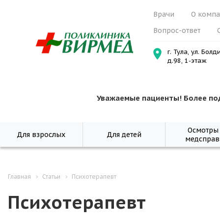
Врачи
О комп
Вопрос-ответ
г. Тула, ул. Болд
д.98, 1-этаж
Уважаемые пациенты! Более по
Осмотры
Для взрослых
Для детей
медсправ
Главная
Статьи
Психотерапевт
Психотерапевт