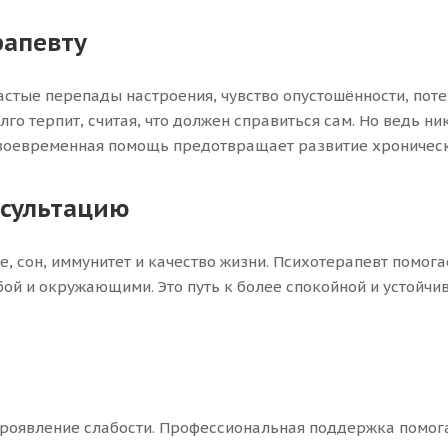
рапевту
астые перепады настроения, чувство опустошённости, пот
го терпит, считая, что должен справиться сам. Но ведь ни
Своевременная помощь предотвращает развитие хроническ
нсультацию
 сон, иммунитет и качество жизни. Психотерапевт помогае
ой и окружающими. Это путь к более спокойной и устойчив
 проявление слабости. Профессиональная поддержка помог