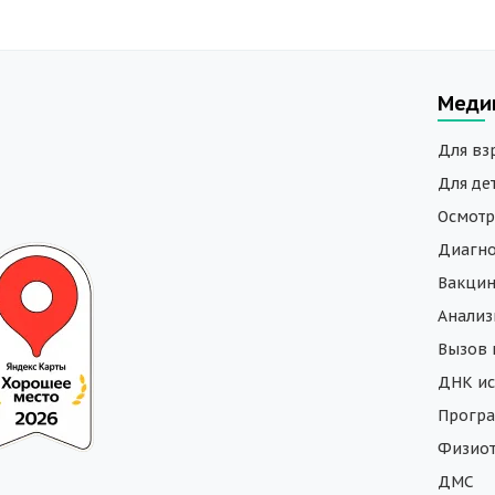
Меди
Для вз
Для де
Осмотр
Диагно
Вакци
Анали
Вызов 
ДНК ис
Програ
Физиот
ДМС