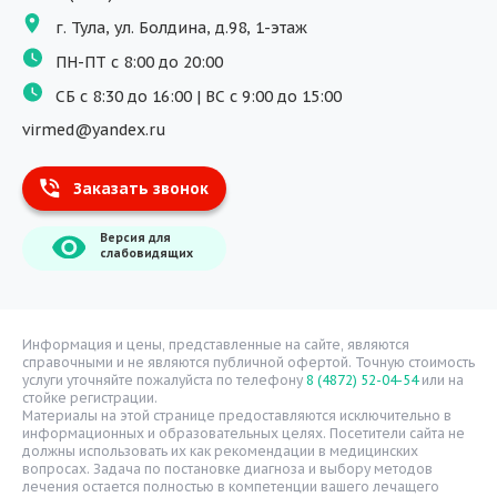
Программы обучения
г. Тула, ул. Болдина, д.98, 1-этаж
Физиотерапия
ПН-ПТ с 8:00 до 20:00
ДМС
СБ с 8:30 до 16:00 | ВС с 9:00 до 15:00
Массаж
virmed@yandex.ru
Тест на хеликобактер
Заказать звонок
Информация
Версия для
О компании
слабовидящих
Врачи
Уголок потребителя
Расписание врачей
Информация и цены, представленные на сайте, являются
справочными и не являются публичной офертой. Точную стоимость
Надзорные органы
услуги уточняйте пожалуйста по телефону
8 (4872) 52-04-54
или на
стойке регистрации.
Статьи
Материалы на этой странице предоставляются исключительно в
информационных и образовательных целях. Посетители сайта не
Вопрос-ответ
должны использовать их как рекомендации в медицинских
вопросах. Задача по постановке диагноза и выбору методов
Видео
лечения остается полностью в компетенции вашего лечащего