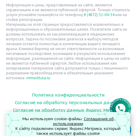
Расписание врачей
Информация и цены, представленные на сайте, являются
справочными и не являются публичной офертой. Точную стоимость
Надзорные органы
услуги уточняйте пожалуйста по телефону
8 (4872) 52-04-54
или на
стойке регистрации.
Статьи
Материалы на этой странице предоставляются исключительно в
информационных и образовательных целях. Посетители сайта не
Вопрос-ответ
должны использовать их как рекомендации в медицинских
вопросах. Задача по постановке диагноза и выбору методов
Видео
лечения остается полностью в компетенции вашего лечащего
врача. Клиника Вирмед не несет ответственности за возможные
Вакансии
негативные последствия, возникшие в результате использования
информации, размещенной на сайте. Информация и цены на сайте
Карта сайта
не являются публичной офертой. Любое использование или
Контакты
копирование материалов сайта допускается только с письменного
разрешения правообладателя и обязательным указанием
источника:
virmedtula.ru
Политика конфиденциальности
Согласие на обработку персональных данных
Согласие на обработку данных Яндекс Метрика
Мы используем cookie-файлы.
Соглашение об
использовании
К сайту подключен сервис Яндекс.Метрика, который
© 2026 ООО "Поликлиника Вирмед"
также использует файлы cookie