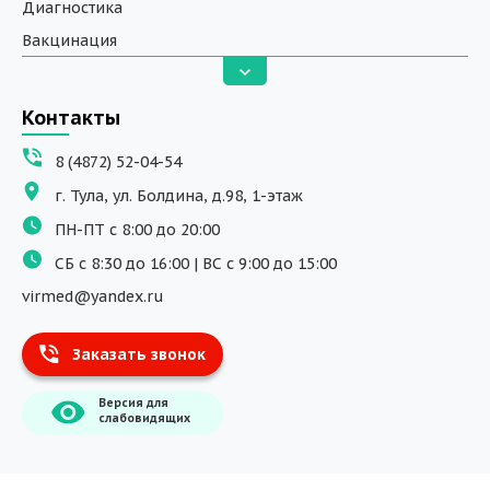
Диагностика
Вакцинация
Анализы
Вызов на дом
Контакты
ДНК исследования
8 (4872) 52-04-54
Программы обучения
г. Тула, ул. Болдина, д.98, 1-этаж
Физиотерапия
ПН-ПТ с 8:00 до 20:00
ДМС
СБ с 8:30 до 16:00 | ВС с 9:00 до 15:00
Массаж
virmed@yandex.ru
Тест на хеликобактер
Заказать звонок
Информация
Версия для
О компании
слабовидящих
Врачи
Уголок потребителя