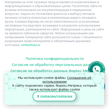
Статьи
Материалы на этой странице предоставляются исключительно в
информационных и образовательных целях. Посетители сайта не
Вопрос-ответ
должны использовать их как рекомендации в медицинских
вопросах. Задача по постановке диагноза и выбору методов
Видео
лечения остается полностью в компетенции вашего лечащего
врача. Клиника Вирмед не несет ответственности за возможные
Вакансии
негативные последствия, возникшие в результате использования
информации, размещенной на сайте. Информация и цены на сайте
Карта сайта
не являются публичной офертой. Любое использование или
Контакты
копирование материалов сайта допускается только с письменного
разрешения правообладателя и обязательным указанием
источника:
virmedtula.ru
Политика конфиденциальности
Согласие на обработку персональных данных
Согласие на обработку данных Яндекс Метрика
Мы используем cookie-файлы.
Соглашение об
использовании
К сайту подключен сервис Яндекс.Метрика, который
© 2026 ООО "Поликлиника Вирмед"
также использует файлы cookie
Я согласен/согласна
ИМЕЮТСЯ ПРОТИВОПОКАЗАНИЯ. НЕОБХОДИМА
КОНСУЛЬТАЦИЯ СПЕЦИАЛИСТА