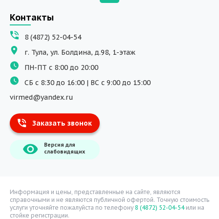
Вызов на дом
Контакты
ДНК исследования
8 (4872) 52-04-54
Программы обучения
г. Тула, ул. Болдина, д.98, 1-этаж
Физиотерапия
ПН-ПТ с 8:00 до 20:00
ДМС
СБ с 8:30 до 16:00 | ВС с 9:00 до 15:00
Массаж
virmed@yandex.ru
Тест на хеликобактер
Заказать звонок
Информация
Версия для
О компании
слабовидящих
Врачи
Уголок потребителя
Расписание врачей
Информация и цены, представленные на сайте, являются
справочными и не являются публичной офертой. Точную стоимость
Надзорные органы
услуги уточняйте пожалуйста по телефону
8 (4872) 52-04-54
или на
стойке регистрации.